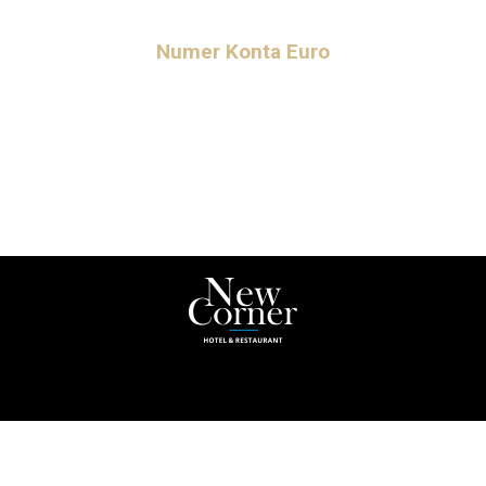
21 9375 0002 0008 3043 3000 0060
Numer Konta Euro
Numer Konta Euro
47 1140 2004 0000 3012 0597 6073
Kod BIK/SWIFT Banku Spółdzielczego w Goleniowie