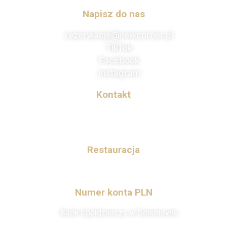
Napisz do nas
rezerwacje@newcorner.pl
TikTok
Facebook
Instagram
Kontakt
+48 604 250 655​
+48 604 250 655​
Restauracja
+48 505 800 604
Numer konta PLN
Bank Spółdzielczy w Goleniowie