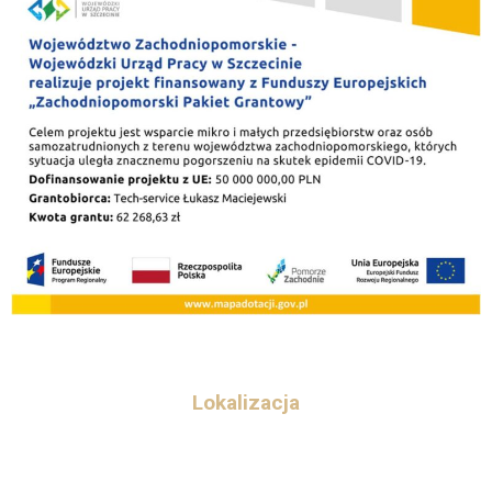
Zachodniopomorski
Pakiet Grantowy
Lokalizacja
Aleja Bursztynowa 32
72-350 Niechorze